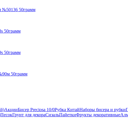
м №50136 50грамм
8s 50грамм
9s 50грамм
№90м 50грамм
ый)
Акции
Бисер Preciosa 10/0
Рубка Китай
Наборы бисера и рубки
)
Песок
Грунт для декора
Сизаль
Пайетки
Фрукты декоративные
Алм