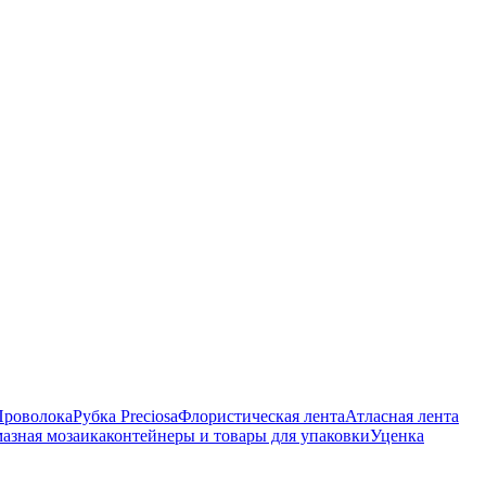
Проволока
Рубка Preciosa
Флористическая лента
Атласная лента
азная мозаика
контейнеры и товары для упаковки
Уценка