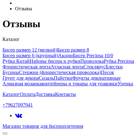
Отзывы
Отзывы
Каталог
Бисер размер 12 (мелкий)
Бисер размер 8
Бисер размер 6 (крупный)
Акции
Бисер Preciosa 10/0
Рубка Китай
Наборы бисера и рубки
Проволока
Рубка Preciosa
Флористическая лента
Атласная лента
Стеклярус
Блестки
Бусины
Стержни (флористическая проволока)
Песок
Грунт для декора
Сизаль
Пайетки
Фрукты декоративные
Алмазная мозаика
контейнеры и товары для упаковки
Уценка
Каталог
Оплата
Доставка
Контакты
+79627097941
Магазин товаров для бисероплетения