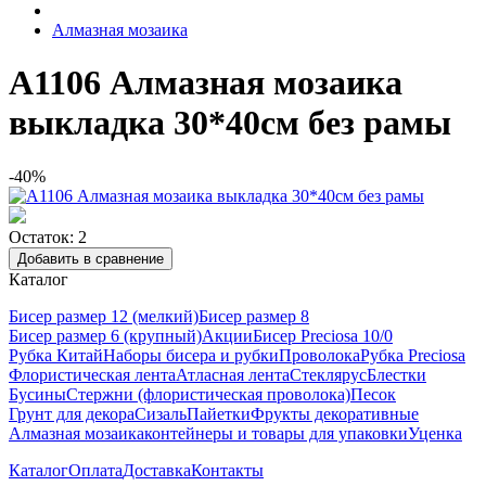
Алмазная мозаика
А1106 Алмазная мозаика
выкладка 30*40см без рамы
-40%
Остаток: 2
Добавить в сравнение
Каталог
Бисер размер 12 (мелкий)
Бисер размер 8
Бисер размер 6 (крупный)
Акции
Бисер Preciosa 10/0
Рубка Китай
Наборы бисера и рубки
Проволока
Рубка Preciosa
Флористическая лента
Атласная лента
Стеклярус
Блестки
Бусины
Стержни (флористическая проволока)
Песок
Грунт для декора
Сизаль
Пайетки
Фрукты декоративные
Алмазная мозаика
контейнеры и товары для упаковки
Уценка
Каталог
Оплата
Доставка
Контакты