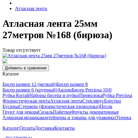
Атласная лента
Атласная лента 25мм
27метров №168 (бирюза)
Товар отсутствует
Добавить в сравнение
Каталог
Бисер размер 12 (мелкий)
Бисер размер 8
Бисер размер 6 (крупный)
Акции
Бисер Preciosa 10/0
Рубка Китай
Наборы бисера и рубки
Проволока
Рубка Preciosa
Флористическая лента
Атласная лента
Стеклярус
Блестки
Бусины
Стержни (флористическая проволока)
Песок
Грунт для декора
Сизаль
Пайетки
Фрукты декоративные
Алмазная мозаика
контейнеры и товары для упаковки
Уценка
Каталог
Оплата
Доставка
Контакты