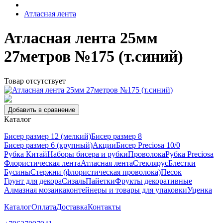
Атласная лента
Атласная лента 25мм
27метров №175 (т.синий)
Товар отсутствует
Добавить в сравнение
Каталог
Бисер размер 12 (мелкий)
Бисер размер 8
Бисер размер 6 (крупный)
Акции
Бисер Preciosa 10/0
Рубка Китай
Наборы бисера и рубки
Проволока
Рубка Preciosa
Флористическая лента
Атласная лента
Стеклярус
Блестки
Бусины
Стержни (флористическая проволока)
Песок
Грунт для декора
Сизаль
Пайетки
Фрукты декоративные
Алмазная мозаика
контейнеры и товары для упаковки
Уценка
Каталог
Оплата
Доставка
Контакты