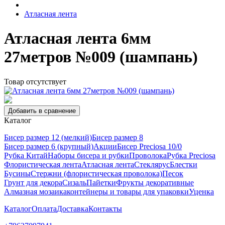
Атласная лента
Атласная лента 6мм
27метров №009 (шампань)
Товар отсутствует
Добавить в сравнение
Каталог
Бисер размер 12 (мелкий)
Бисер размер 8
Бисер размер 6 (крупный)
Акции
Бисер Preciosa 10/0
Рубка Китай
Наборы бисера и рубки
Проволока
Рубка Preciosa
Флористическая лента
Атласная лента
Стеклярус
Блестки
Бусины
Стержни (флористическая проволока)
Песок
Грунт для декора
Сизаль
Пайетки
Фрукты декоративные
Алмазная мозаика
контейнеры и товары для упаковки
Уценка
Каталог
Оплата
Доставка
Контакты