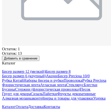
Остаток: 1
Остаток: 13
Добавить в сравнение
Каталог
Бисер размер 12 (мелкий)
Бисер размер 8
Бисер размер 6 (крупный)
Акции
Бисер Preciosa 10/0
Рубка Китай
Наборы бисера и рубки
Проволока
Рубка Preciosa
Флористическая лента
Атласная лента
Стеклярус
Блестки
Бусины
Стержни (флористическая проволока)
Песок
Грунт для декора
Сизаль
Пайетки
Фрукты декоративные
Алмазная мозаика
контейнеры и товары для упаковки
Уценка
Каталог
Оплата
Доставка
Контакты