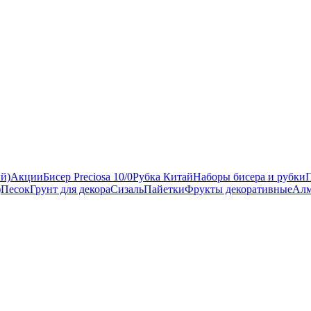
ый)
Акции
Бисер Preciosa 10/0
Рубка Китай
Наборы бисера и рубки
)
Песок
Грунт для декора
Сизаль
Пайетки
Фрукты декоративные
Алм