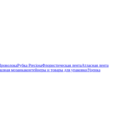
Проволока
Рубка Preciosa
Флористическая лента
Атласная лента
азная мозаика
контейнеры и товары для упаковки
Уценка