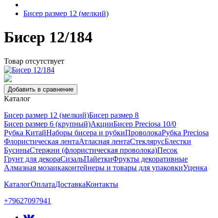
Бисер размер 12 (мелкий)
Бисер 12/184
Товар отсутствует
Добавить в сравнение
Каталог
Бисер размер 12 (мелкий)
Бисер размер 8
Бисер размер 6 (крупный)
Акции
Бисер Preciosa 10/0
Рубка Китай
Наборы бисера и рубки
Проволока
Рубка Preciosa
Флористическая лента
Атласная лента
Стеклярус
Блестки
Бусины
Стержни (флористическая проволока)
Песок
Грунт для декора
Сизаль
Пайетки
Фрукты декоративные
Алмазная мозаика
контейнеры и товары для упаковки
Уценка
Каталог
Оплата
Доставка
Контакты
+79627097941