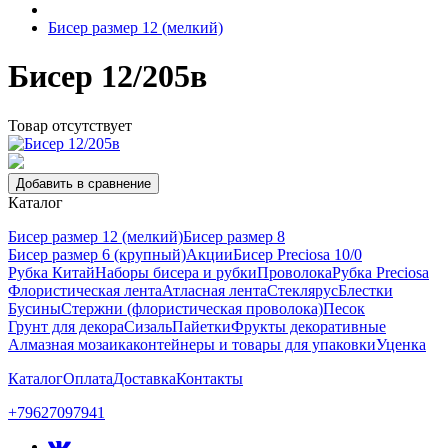
Бисер размер 12 (мелкий)
Бисер 12/205в
Товар отсутствует
Добавить в сравнение
Каталог
Бисер размер 12 (мелкий)
Бисер размер 8
Бисер размер 6 (крупный)
Акции
Бисер Preciosa 10/0
Рубка Китай
Наборы бисера и рубки
Проволока
Рубка Preciosa
Флористическая лента
Атласная лента
Стеклярус
Блестки
Бусины
Стержни (флористическая проволока)
Песок
Грунт для декора
Сизаль
Пайетки
Фрукты декоративные
Алмазная мозаика
контейнеры и товары для упаковки
Уценка
Каталог
Оплата
Доставка
Контакты
+79627097941