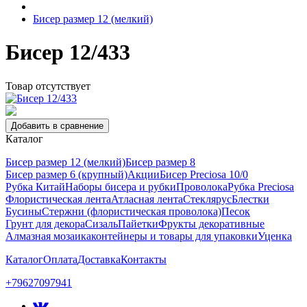
Бисер размер 12 (мелкий)
Бисер 12/433
Товар отсутствует
Добавить в сравнение
Каталог
Бисер размер 12 (мелкий)
Бисер размер 8
Бисер размер 6 (крупный)
Акции
Бисер Preciosa 10/0
Рубка Китай
Наборы бисера и рубки
Проволока
Рубка Preciosa
Флористическая лента
Атласная лента
Стеклярус
Блестки
Бусины
Стержни (флористическая проволока)
Песок
Грунт для декора
Сизаль
Пайетки
Фрукты декоративные
Алмазная мозаика
контейнеры и товары для упаковки
Уценка
Каталог
Оплата
Доставка
Контакты
+79627097941