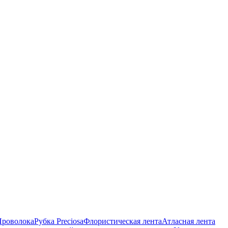
Проволока
Рубка Preciosa
Флористическая лента
Атласная лента