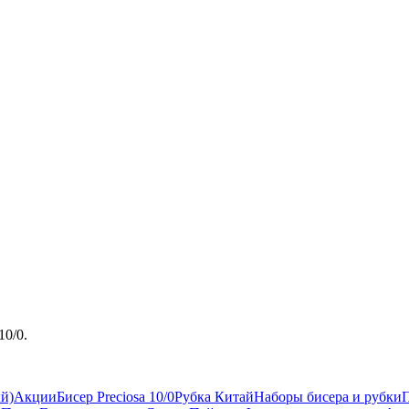
10/0.
ый)
Акции
Бисер Preciosa 10/0
Рубка Китай
Наборы бисера и рубки