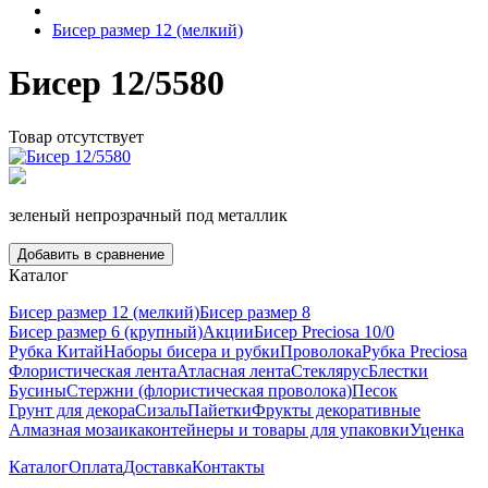
Бисер размер 12 (мелкий)
Бисер 12/5580
Товар отсутствует
зеленый непрозрачный под металлик
Добавить в сравнение
Каталог
Бисер размер 12 (мелкий)
Бисер размер 8
Бисер размер 6 (крупный)
Акции
Бисер Preciosa 10/0
Рубка Китай
Наборы бисера и рубки
Проволока
Рубка Preciosa
Флористическая лента
Атласная лента
Стеклярус
Блестки
Бусины
Стержни (флористическая проволока)
Песок
Грунт для декора
Сизаль
Пайетки
Фрукты декоративные
Алмазная мозаика
контейнеры и товары для упаковки
Уценка
Каталог
Оплата
Доставка
Контакты