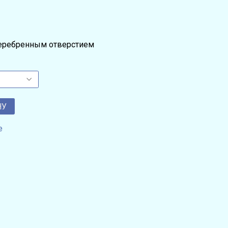
серебренным отверстием
НУ
е