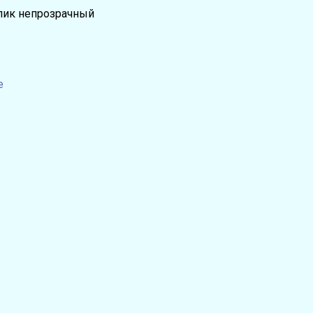
лик непрозрачный
е