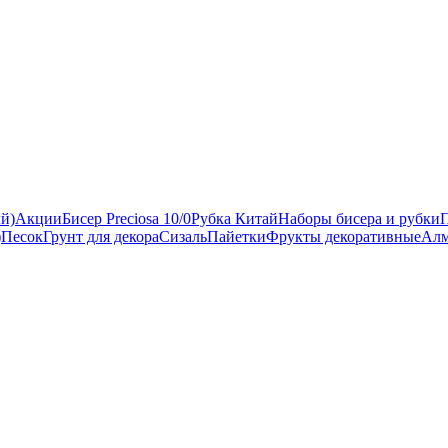
ый)
Акции
Бисер Preciosa 10/0
Рубка Китай
Наборы бисера и рубки
)
Песок
Грунт для декора
Сизаль
Пайетки
Фрукты декоративные
Алм