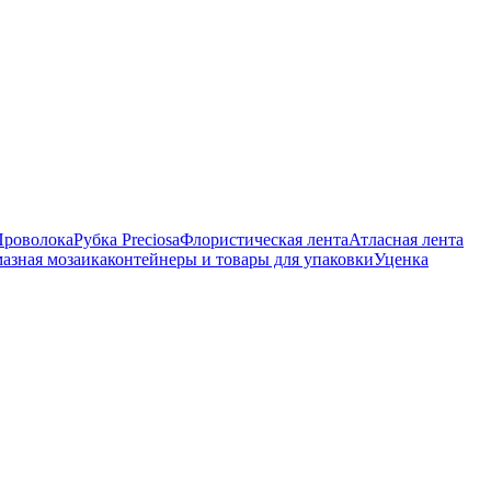
Проволока
Рубка Preciosa
Флористическая лента
Атласная лента
азная мозаика
контейнеры и товары для упаковки
Уценка