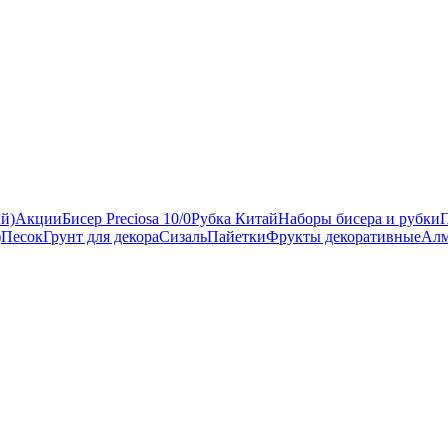
ый)
Акции
Бисер Preciosa 10/0
Рубка Китай
Наборы бисера и рубки
)
Песок
Грунт для декора
Сизаль
Пайетки
Фрукты декоративные
Алм