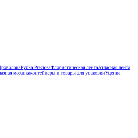
Проволока
Рубка Preciosa
Флористическая лента
Атласная лента
азная мозаика
контейнеры и товары для упаковки
Уценка