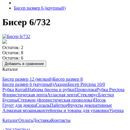
Бисер размер 6 (крупный)
Бисер 6/732
Остаток: 2
Остаток: 8
Остаток: 6
Добавить в сравнение
Каталог
Бисер размер 12 (мелкий)
Бисер размер 8
Бисер размер 6 (крупный)
Акции
Бисер Preciosa 10/0
Рубка Китай
Наборы бисера и рубки
Проволока
Рубка Preciosa
Флористическая лента
Атласная лента
Стеклярус
Блестки
Бусины
Стержни (флористическая проволока)
Песок
Грунт для декора
Сизаль
Пайетки
Фрукты декоративные
Алмазная мозаика
контейнеры и товары для упаковки
Уценка
Каталог
Оплата
Доставка
Контакты