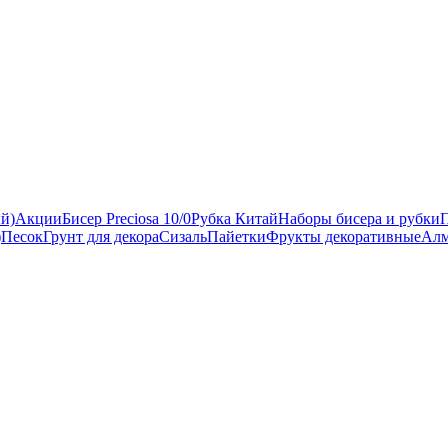
ый)
Акции
Бисер Preciosa 10/0
Рубка Китай
Наборы бисера и рубки
)
Песок
Грунт для декора
Сизаль
Пайетки
Фрукты декоративные
Алм