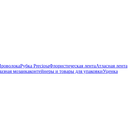
Проволока
Рубка Preciosa
Флористическая лента
Атласная лента
азная мозаика
контейнеры и товары для упаковки
Уценка