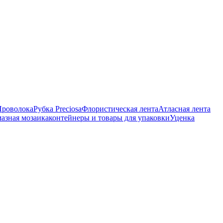
Проволока
Рубка Preciosa
Флористическая лента
Атласная лента
азная мозаика
контейнеры и товары для упаковки
Уценка