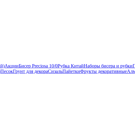
ый)
Акции
Бисер Preciosa 10/0
Рубка Китай
Наборы бисера и рубки
)
Песок
Грунт для декора
Сизаль
Пайетки
Фрукты декоративные
Алм