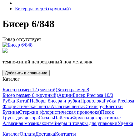
Бисер размер 6 (крупный)
Бисер 6/848
Товар отсутствует
темно-синий непрозрачный под металлик
Добавить в сравнение
Каталог
Бисер размер 12 (мелкий)
Бисер размер 8
Бисер размер 6 (крупный)
Акции
Бисер Preciosa 10/0
Рубка Китай
Наборы бисера и рубки
Проволока
Рубка Preciosa
Флористическая лента
Атласная лента
Стеклярус
Блестки
Бусины
Стержни (флористическая проволока)
Песок
Грунт для декора
Сизаль
Пайетки
Фрукты декоративные
Алмазная мозаика
контейнеры и товары для упаковки
Уценка
Каталог
Оплата
Доставка
Контакты