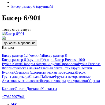
Бисер размер 6 (крупный)
Бисер 6/901
Товар отсутствует
Добавить в сравнение
Каталог
Бисер размер 12 (мелкий)
Бисер размер 8
Бисер размер 6 (крупный)
Акции
Бисер Preciosa 10/0
Рубка Китай
Наборы бисера и рубки
Проволока
Рубка Preciosa
Флористическая лента
Атласная лента
Стеклярус
Блестки
Бусины
Стержни (флористическая проволока)
Песок
Грунт для декора
Сизаль
Пайетки
Фрукты декоративные
Алмазная мозаика
контейнеры и товары для упаковки
Уценка
Каталог
Оплата
Доставка
Контакты
+79627097941