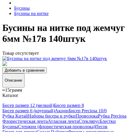
Бусины
Бусины на нитке
Бусины на нитке под жемчуг
6мм №17в 140штук
Товар отсутствует
Добавить в сравнение
Описание
≈15грамм
Каталог
Бисер размер 12 (мелкий)
Бисер размер 8
Бисер размер 6 (крупный)
Акции
Бисер Preciosa 10/0
Рубка Китай
Наборы бисера и рубки
Проволока
Рубка Preciosa
Флористическая лента
Атласная лента
Стеклярус
Блестки
Бусины
Стержни (флористическая проволока)
Песок
Грунт для декора
Сизаль
Пайетки
Фрукты декоративные