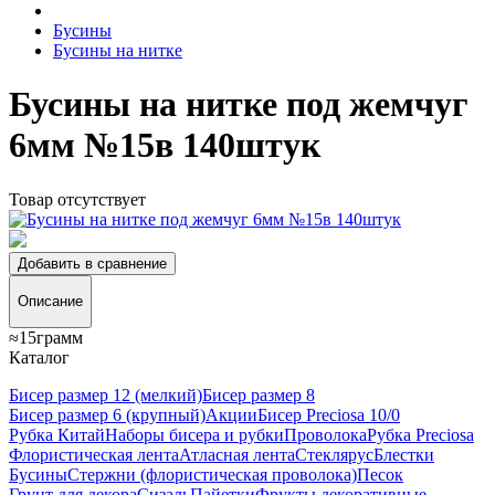
Бусины
Бусины на нитке
Бусины на нитке под жемчуг
6мм №15в 140штук
Товар отсутствует
Добавить в сравнение
Описание
≈15грамм
Каталог
Бисер размер 12 (мелкий)
Бисер размер 8
Бисер размер 6 (крупный)
Акции
Бисер Preciosa 10/0
Рубка Китай
Наборы бисера и рубки
Проволока
Рубка Preciosa
Флористическая лента
Атласная лента
Стеклярус
Блестки
Бусины
Стержни (флористическая проволока)
Песок
Грунт для декора
Сизаль
Пайетки
Фрукты декоративные