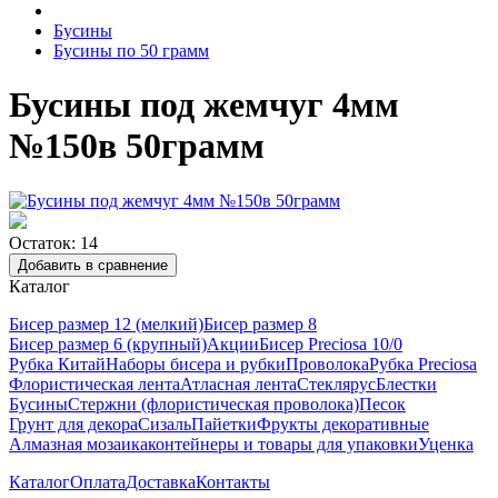
Бусины
Бусины по 50 грамм
Бусины под жемчуг 4мм
№150в 50грамм
Остаток: 14
Добавить в сравнение
Каталог
Бисер размер 12 (мелкий)
Бисер размер 8
Бисер размер 6 (крупный)
Акции
Бисер Preciosa 10/0
Рубка Китай
Наборы бисера и рубки
Проволока
Рубка Preciosa
Флористическая лента
Атласная лента
Стеклярус
Блестки
Бусины
Стержни (флористическая проволока)
Песок
Грунт для декора
Сизаль
Пайетки
Фрукты декоративные
Алмазная мозаика
контейнеры и товары для упаковки
Уценка
Каталог
Оплата
Доставка
Контакты