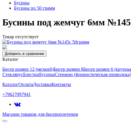
Бусины
Бусины по 50 грамм
Бусины под жемчуг 6мм №145
Товар отсутствует
Добавить в сравнение
Каталог
Бисер размер 12 (мелкий)
Бисер размер 8
Бисер размер 6 (крупн
Стеклярус
Блестки
Бусины
Стержни (флористическая проволока
Каталог
Оплата
Доставка
Контакты
+79627097941
Магазин товаров для бисероплетения