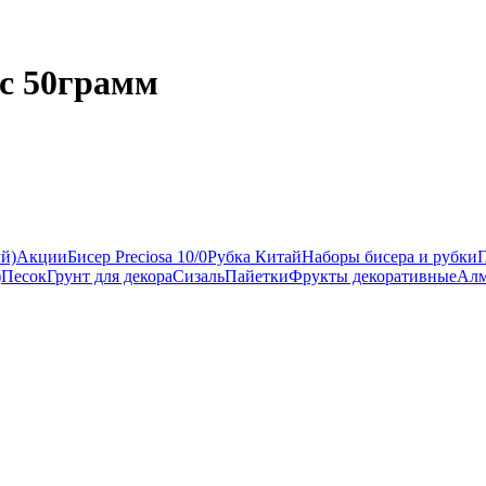
с 50грамм
ый)
Акции
Бисер Preciosa 10/0
Рубка Китай
Наборы бисера и рубки
)
Песок
Грунт для декора
Сизаль
Пайетки
Фрукты декоративные
Алм