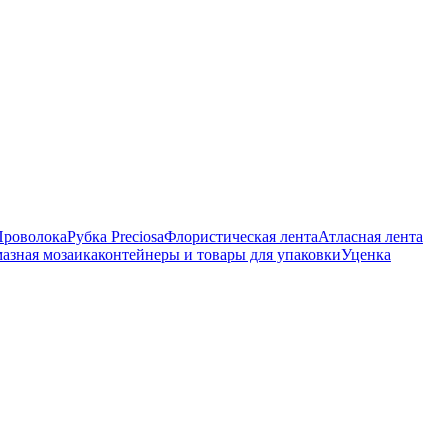
Проволока
Рубка Preciosa
Флористическая лента
Атласная лента
азная мозаика
контейнеры и товары для упаковки
Уценка