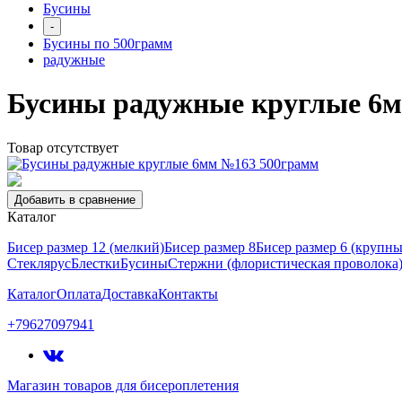
Бусины
-
Бусины по 500грамм
радужные
Бусины радужные круглые 6
Товар отсутствует
Добавить в сравнение
Каталог
Бисер размер 12 (мелкий)
Бисер размер 8
Бисер размер 6 (крупн
Стеклярус
Блестки
Бусины
Стержни (флористическая проволока
Каталог
Оплата
Доставка
Контакты
+79627097941
Магазин товаров для бисероплетения