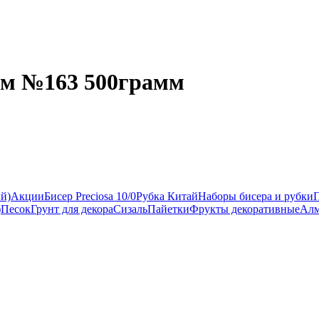
мм №163 500грамм
ый)
Акции
Бисер Preciosa 10/0
Рубка Китай
Наборы бисера и рубки
)
Песок
Грунт для декора
Сизаль
Пайетки
Фрукты декоративные
Алм