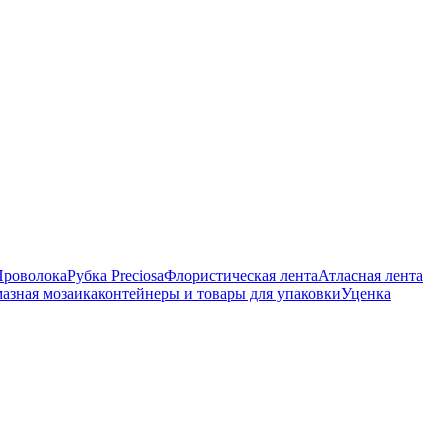
Проволока
Рубка Preciosa
Флористическая лента
Атласная лента
азная мозаика
контейнеры и товары для упаковки
Уценка