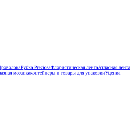
Проволока
Рубка Preciosa
Флористическая лента
Атласная лента
азная мозаика
контейнеры и товары для упаковки
Уценка