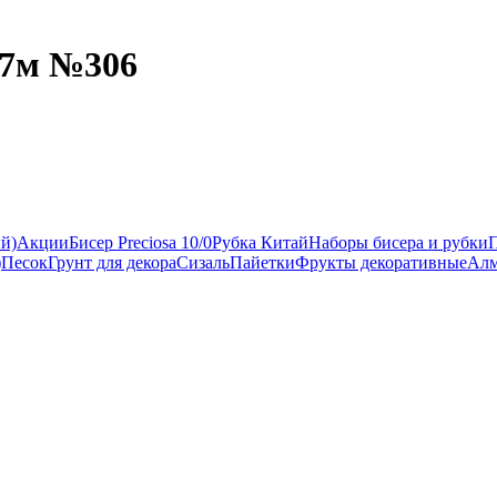
27м №306
ый)
Акции
Бисер Preciosa 10/0
Рубка Китай
Наборы бисера и рубки
)
Песок
Грунт для декора
Сизаль
Пайетки
Фрукты декоративные
Алм