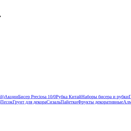
т
ый)
Акции
Бисер Preciosa 10/0
Рубка Китай
Наборы бисера и рубки
)
Песок
Грунт для декора
Сизаль
Пайетки
Фрукты декоративные
Алм