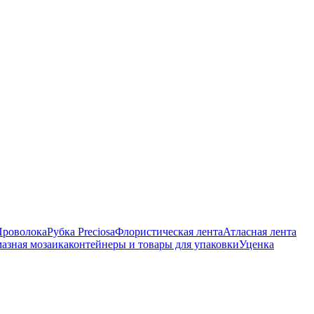
Проволока
Рубка Preciosa
Флористическая лента
Атласная лента
азная мозаика
контейнеры и товары для упаковки
Уценка