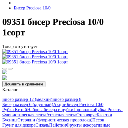
Бисер Preciosa 10/0
09351 бисер Preciosa 10/0
1сорт
Товар отсутствует
Добавить в сравнение
Каталог
Бисер размер 12 (мелкий)
Бисер размер 8
Бисер размер 6 (крупный)
Акции
Бисер Preciosa 10/0
Рубка Китай
Наборы бисера и рубки
Проволока
Рубка Preciosa
Флористическая лента
Атласная лента
Стеклярус
Блестки
Бусины
Стержни (флористическая проволока)
Песок
Грунт для декора
Сизаль
Пайетки
Фрукты декоративные