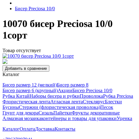
Бисер Preciosa 10/0
10070 бисер Preciosa 10/0
1сорт
Товар отсутствует
Добавить в сравнение
Каталог
Бисер размер 12 (мелкий)
Бисер размер 8
Бисер размер 6 (крупный)
Акции
Бисер Preciosa 10/0
Рубка Китай
Наборы бисера и рубки
Проволока
Рубка Preciosa
Флористическая лента
Атласная лента
Стеклярус
Блестки
Бусины
Стержни (флористическая проволока)
Песок
Грунт для декора
Сизаль
Пайетки
Фрукты декоративные
Алмазная мозаика
контейнеры и товары для упаковки
Уценка
Каталог
Оплата
Доставка
Контакты