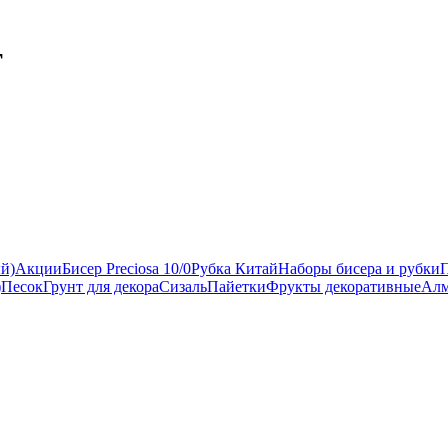
т
ый)
Акции
Бисер Preciosa 10/0
Рубка Китай
Наборы бисера и рубки
)
Песок
Грунт для декора
Сизаль
Пайетки
Фрукты декоративные
Алм