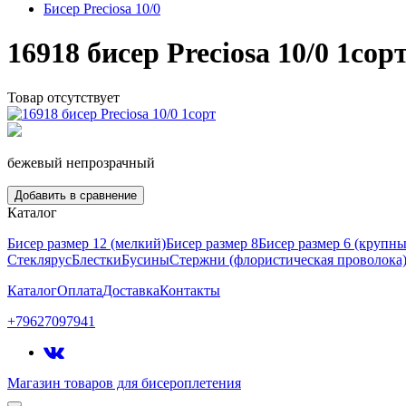
Бисер Preciosa 10/0
16918 бисер Preciosa 10/0 1сор
Товар отсутствует
бежевый непрозрачный
Добавить в сравнение
Каталог
Бисер размер 12 (мелкий)
Бисер размер 8
Бисер размер 6 (крупн
Стеклярус
Блестки
Бусины
Стержни (флористическая проволока
Каталог
Оплата
Доставка
Контакты
+79627097941
Магазин товаров для бисероплетения