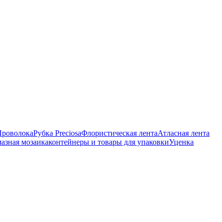
Проволока
Рубка Preciosa
Флористическая лента
Атласная лента
азная мозаика
контейнеры и товары для упаковки
Уценка