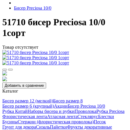
Бисер Preciosa 10/0
51710 бисер Preciosa 10/0
1сорт
Товар отсутствует
Добавить в сравнение
Каталог
Бисер размер 12 (мелкий)
Бисер размер 8
Бисер размер 6 (крупный)
Акции
Бисер Preciosa 10/0
Рубка Китай
Наборы бисера и рубки
Проволока
Рубка Preciosa
Флористическая лента
Атласная лента
Стеклярус
Блестки
Бусины
Стержни (флористическая проволока)
Песок
Грунт для декора
Сизаль
Пайетки
Фрукты декоративные