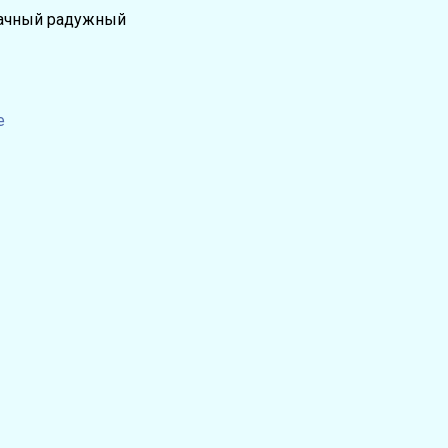
рачный радужный
е