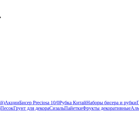
т
ый)
Акции
Бисер Preciosa 10/0
Рубка Китай
Наборы бисера и рубки
)
Песок
Грунт для декора
Сизаль
Пайетки
Фрукты декоративные
Алм