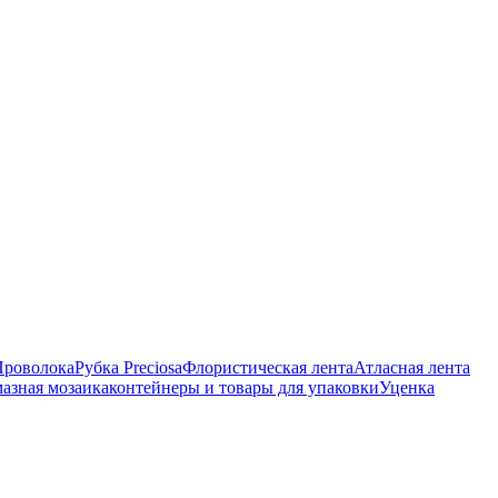
Проволока
Рубка Preciosa
Флористическая лента
Атласная лента
азная мозаика
контейнеры и товары для упаковки
Уценка