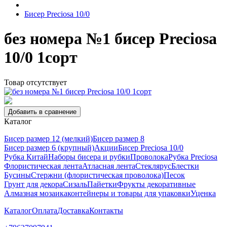
Бисер Preciosa 10/0
без номера №1 бисер Preciosa
10/0 1сорт
Товар отсутствует
Добавить в сравнение
Каталог
Бисер размер 12 (мелкий)
Бисер размер 8
Бисер размер 6 (крупный)
Акции
Бисер Preciosa 10/0
Рубка Китай
Наборы бисера и рубки
Проволока
Рубка Preciosa
Флористическая лента
Атласная лента
Стеклярус
Блестки
Бусины
Стержни (флористическая проволока)
Песок
Грунт для декора
Сизаль
Пайетки
Фрукты декоративные
Алмазная мозаика
контейнеры и товары для упаковки
Уценка
Каталог
Оплата
Доставка
Контакты