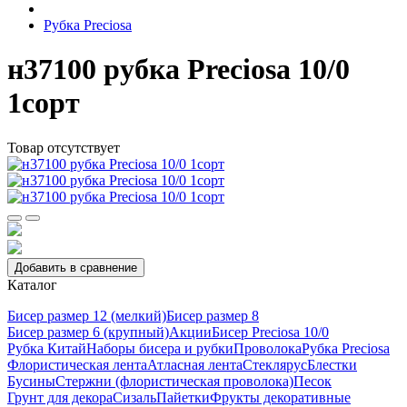
Рубка Preciosa
н37100 рубка Preciosa 10/0
1сорт
Товар отсутствует
Добавить в сравнение
Каталог
Бисер размер 12 (мелкий)
Бисер размер 8
Бисер размер 6 (крупный)
Акции
Бисер Preciosa 10/0
Рубка Китай
Наборы бисера и рубки
Проволока
Рубка Preciosa
Флористическая лента
Атласная лента
Стеклярус
Блестки
Бусины
Стержни (флористическая проволока)
Песок
Грунт для декора
Сизаль
Пайетки
Фрукты декоративные