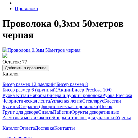
Проволока
Проволока 0,3мм 50метров
черная
Остаток: 77
Добавить в сравнение
Каталог
Бисер размер 12 (мелкий)
Бисер размер 8
Бисер размер 6 (крупный)
Акции
Бисер Preciosa 10/0
Рубка Китай
Наборы бисера и рубки
Проволока
Рубка Preciosa
Флористическая лента
Атласная лента
Стеклярус
Блестки
Бусины
Стержни (флористическая проволока)
Песок
Грунт для декора
Сизаль
Пайетки
Фрукты декоративные
Алмазная мозаика
контейнеры и товары для упаковки
Уценка
Каталог
Оплата
Доставка
Контакты