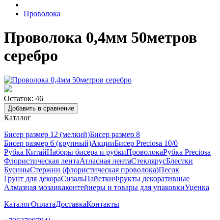
Проволока
Проволока 0,4мм 50метров
серебро
Остаток: 46
Добавить в сравнение
Каталог
Бисер размер 12 (мелкий)
Бисер размер 8
Бисер размер 6 (крупный)
Акции
Бисер Preciosa 10/0
Рубка Китай
Наборы бисера и рубки
Проволока
Рубка Preciosa
Флористическая лента
Атласная лента
Стеклярус
Блестки
Бусины
Стержни (флористическая проволока)
Песок
Грунт для декора
Сизаль
Пайетки
Фрукты декоративные
Алмазная мозаика
контейнеры и товары для упаковки
Уценка
Каталог
Оплата
Доставка
Контакты