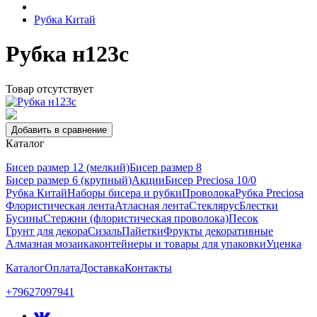
Рубка Китай
Рубка н123с
Товар отсутствует
Добавить в сравнение
Каталог
Бисер размер 12 (мелкий)
Бисер размер 8
Бисер размер 6 (крупный)
Акции
Бисер Preciosa 10/0
Рубка Китай
Наборы бисера и рубки
Проволока
Рубка Preciosa
Флористическая лента
Атласная лента
Стеклярус
Блестки
Бусины
Стержни (флористическая проволока)
Песок
Грунт для декора
Сизаль
Пайетки
Фрукты декоративные
Алмазная мозаика
контейнеры и товары для упаковки
Уценка
Каталог
Оплата
Доставка
Контакты
+79627097941