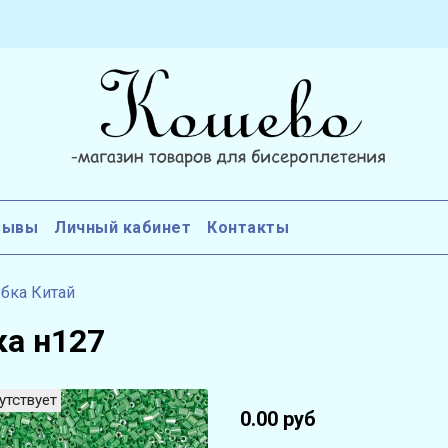
зывы
Личный кабинет
Контакты
бка Китай
ка н127
утствует
0.00 руб