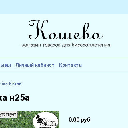
зывы
Личный кабинет
Контакты
бка Китай
ка н25а
утствует
0.00 руб