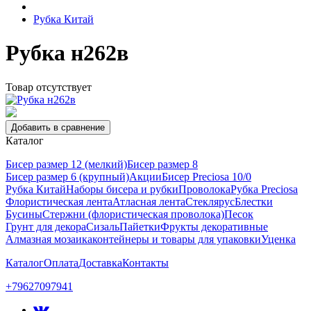
Рубка Китай
Рубка н262в
Товар отсутствует
Добавить в сравнение
Каталог
Бисер размер 12 (мелкий)
Бисер размер 8
Бисер размер 6 (крупный)
Акции
Бисер Preciosa 10/0
Рубка Китай
Наборы бисера и рубки
Проволока
Рубка Preciosa
Флористическая лента
Атласная лента
Стеклярус
Блестки
Бусины
Стержни (флористическая проволока)
Песок
Грунт для декора
Сизаль
Пайетки
Фрукты декоративные
Алмазная мозаика
контейнеры и товары для упаковки
Уценка
Каталог
Оплата
Доставка
Контакты
+79627097941