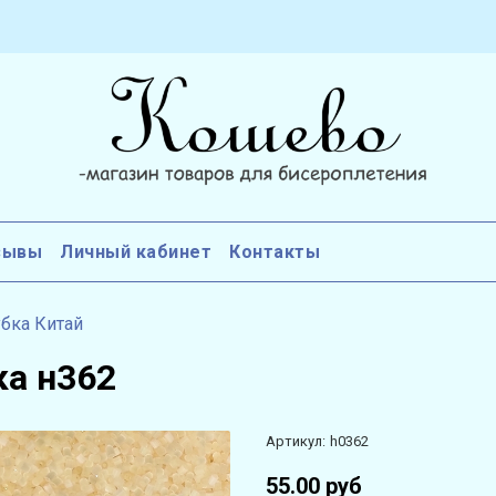
зывы
Личный кабинет
Контакты
бка Китай
ка н362
Артикул:
h0362
55.00 руб