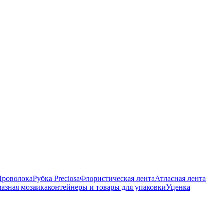
Проволока
Рубка Preciosa
Флористическая лента
Атласная лента
азная мозаика
контейнеры и товары для упаковки
Уценка