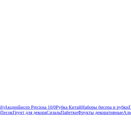
ый)
Акции
Бисер Preciosa 10/0
Рубка Китай
Наборы бисера и рубки
)
Песок
Грунт для декора
Сизаль
Пайетки
Фрукты декоративные
Алм