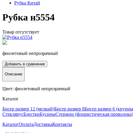
Рубка Китай
Рубка н5554
Товар отсутствует
фиолетовый непрозрачный
Добавить в сравнение
Описание
Цвет: фиолетовый непрозрачный
Каталог
Бисер размер 12 (мелкий)
Бисер размер 8
Бисер размер 6 (крупн
Стеклярус
Блестки
Бусины
Стержни (флористическая проволока
Каталог
Оплата
Доставка
Контакты