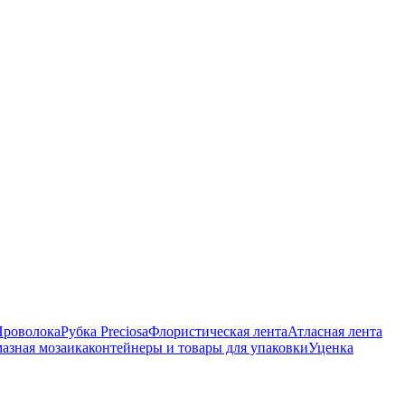
Проволока
Рубка Preciosa
Флористическая лента
Атласная лента
азная мозаика
контейнеры и товары для упаковки
Уценка