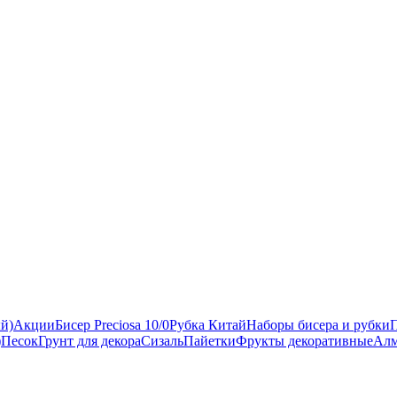
ый)
Акции
Бисер Preciosa 10/0
Рубка Китай
Наборы бисера и рубки
)
Песок
Грунт для декора
Сизаль
Пайетки
Фрукты декоративные
Алм