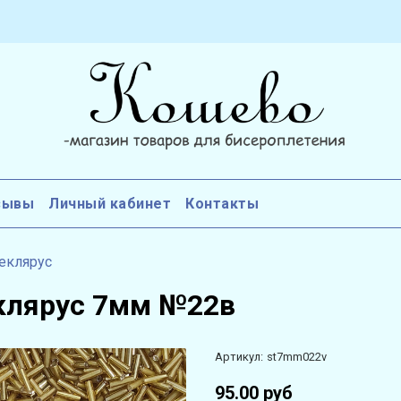
зывы
Личный кабинет
Контакты
еклярус
клярус 7мм №22в
Артикул:
st7mm022v
95.00 руб