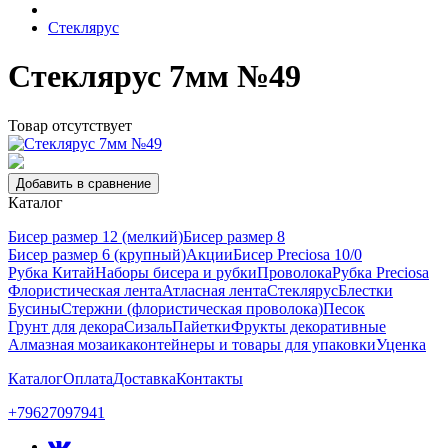
Стеклярус
Стеклярус 7мм №49
Товар отсутствует
Добавить в сравнение
Каталог
Бисер размер 12 (мелкий)
Бисер размер 8
Бисер размер 6 (крупный)
Акции
Бисер Preciosa 10/0
Рубка Китай
Наборы бисера и рубки
Проволока
Рубка Preciosa
Флористическая лента
Атласная лента
Стеклярус
Блестки
Бусины
Стержни (флористическая проволока)
Песок
Грунт для декора
Сизаль
Пайетки
Фрукты декоративные
Алмазная мозаика
контейнеры и товары для упаковки
Уценка
Каталог
Оплата
Доставка
Контакты
+79627097941